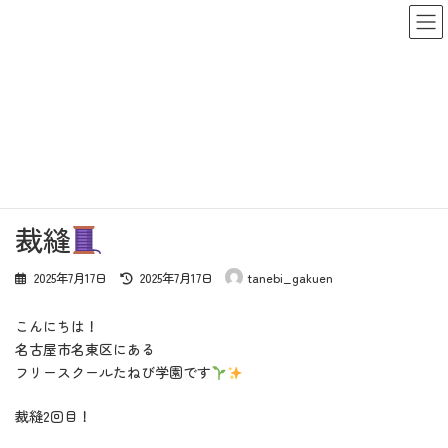
コ
ナ
ン
ビ
テ
ゲ
ン
ー
ツ
シ
ブログ
へ
ョ
ス
ン
キ
に
ッ
移
トップページ
ブログ
活動報告
裁縫
プ
動
裁縫
最
2025年7月17日
2025年7月17日
tanebi_gakuen
終
更
こんにちは！
新
日
名古屋市名東区にある
時
フリースクールたねび学園です
:
裁縫2回目！