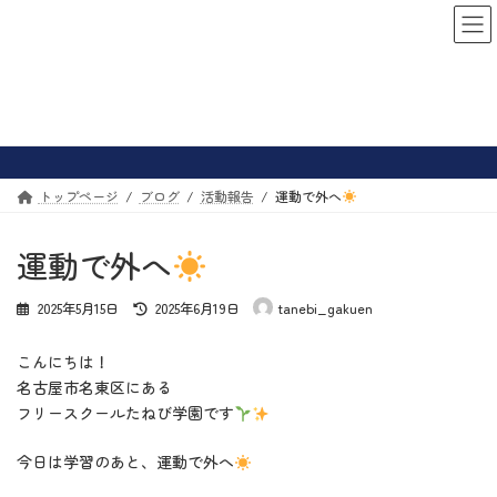
コ
ナ
ン
ビ
テ
ゲ
ン
ー
ツ
シ
ブログ
へ
ョ
ス
ン
キ
に
ッ
移
トップページ
ブログ
活動報告
運動で外へ
プ
動
運動で外へ
最
2025年5月15日
2025年6月19日
tanebi_gakuen
終
更
こんにちは！
新
日
名古屋市名東区にある
時
フリースクールたねび学園です
:
今日は学習のあと、運動で外へ