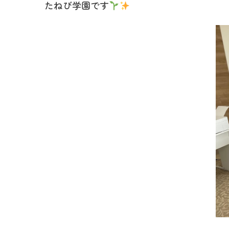
たねび学園です
日
時
: