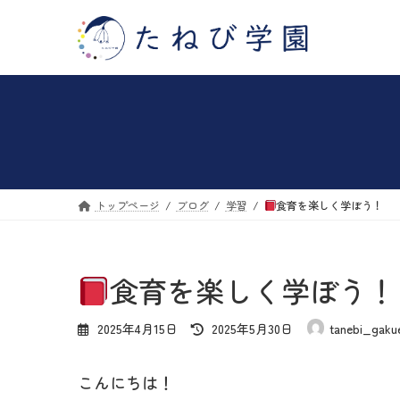
コ
ナ
ン
ビ
テ
ゲ
ン
ー
ツ
シ
へ
ョ
ス
ン
トップページ
ブログ
学習
食育を楽しく学ぼう！
キ
に
ッ
移
プ
動
食育を楽しく学ぼう！
最
2025年4月15日
2025年5月30日
tanebi_gaku
終
更
こんにちは！
新